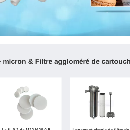
e micron & Filtre aggloméré de cartouc
Le fil 0,2 de M22 M20 0,5
Logement simple de filtre de