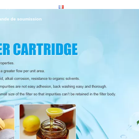
 Support:
86-020-34460508
French
nde de soumission