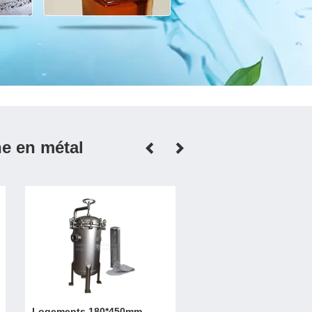
he en métal
Logements 180*450mm