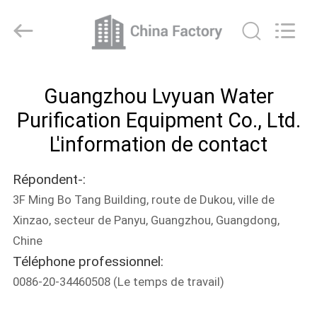
de
cartouche
de
micron
Fournisseur.
Copyright
©
2021
MAISON
-
2022
Guangzhou Lvyuan Water
microncartridgefilters.com.
All
Rights
PRODUITS
Purification Equipment Co., Ltd.
Reserved.
L'information de contact
AU
Répondent-:
SUJET
3F Ming Bo Tang Building, route de Dukou, ville de
DE
Xinzao, secteur de Panyu, Guangzhou, Guangdong,
NOUS
Chine
Téléphone professionnel:
VISITE
0086-20-34460508
(Le temps de travail)
D'USINE