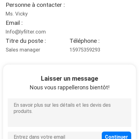
Personne à contacter :
CONTRÔLE
Ms. Vicky
Email :
DE
Info@lyfilter.com
QUALITÉ
Titre du poste :
Téléphone :
Sales manager
15975359293
CONTACTEZ-
NOUS
Laisser un message
DEMANDEZ
Nous vous rappellerons bientôt!
UNE
CITATION
NOUVELLES