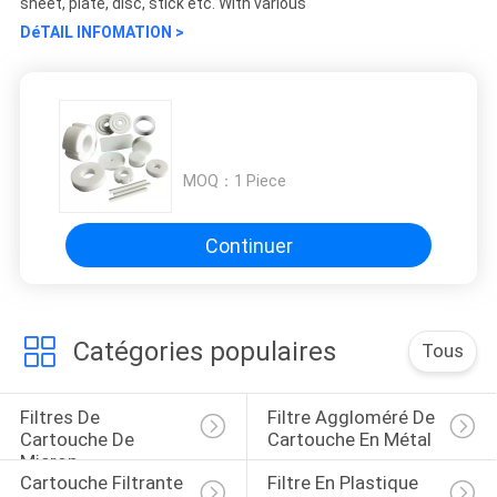
sheet, plate, disc, stick etc. With various
DéTAIL INFOMATION >
MOQ：
1 Piece
Continuer
Catégories populaires
Tous
Filtres De 
Filtre Aggloméré De 
Cartouche De 
Cartouche En Métal
Micron
Cartouche Filtrante 
Filtre En Plastique 