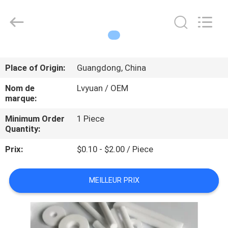
Copyright
©
2021
microncartridgefilters.com.
All
Rights
Reserved.
MAISON
Place of Origin:
Guangdong, China
PRODUITS
Nom de
Lvyuan / OEM
marque:
AU
Minimum Order
1 Piece
Quantity:
SUJET
Prix:
$0.10 - $2.00 / Piece
DE
NOUS
MEILLEUR PRIX
VISITE
D'USINE